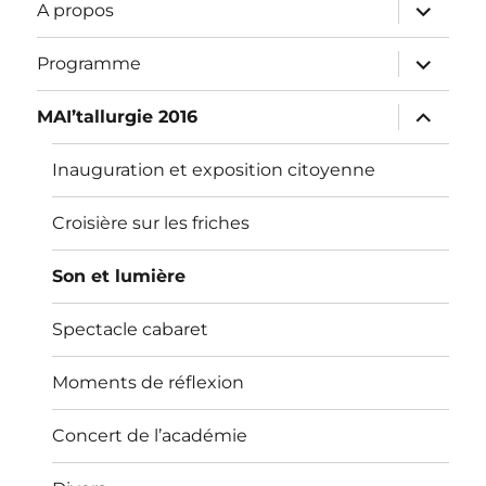
ouvrir
A propos
le
sous-
menu
ouvrir
Programme
le
sous-
menu
ouvrir
MAI’tallurgie 2016
le
sous-
menu
Inauguration et exposition citoyenne
Croisière sur les friches
Son et lumière
Spectacle cabaret
Moments de réflexion
Concert de l’académie