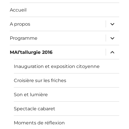
Accueil
ouvrir
A propos
le
sous-
menu
ouvrir
Programme
le
sous-
menu
ouvrir
MAI’tallurgie 2016
le
sous-
menu
Inauguration et exposition citoyenne
Croisière sur les friches
Son et lumière
Spectacle cabaret
Moments de réflexion