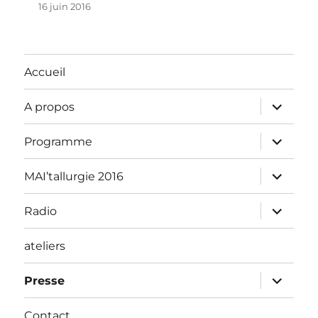
16 juin 2016
Accueil
ouvrir
A propos
le
sous-
menu
ouvrir
Programme
le
sous-
menu
ouvrir
MAI’tallurgie 2016
le
sous-
menu
ouvrir
Radio
le
sous-
menu
ateliers
ouvrir
Presse
le
sous-
menu
Contact