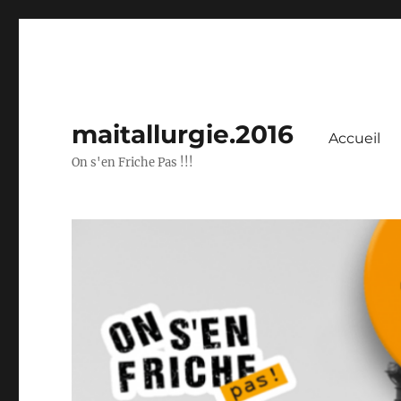
maitallurgie.2016
Accueil
On s'en Friche Pas !!!