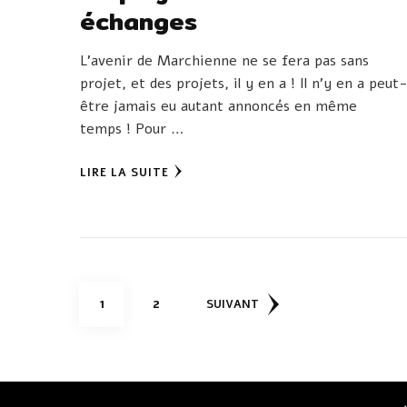
échanges
L’avenir de Marchienne ne se fera pas sans
projet, et des projets, il y en a ! Il n’y en a peut
être jamais eu autant annoncés en même
temps ! Pour …
LIRE LA SUITE
Pagination
PAGE
PAGE
1
2
SUIVANT
des
publications