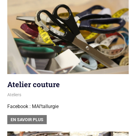
Atelier couture
13 avril 2018
sarah mpa
Ateliers
Facebook : MAI’tallurgie
EN SAVOIR PLUS