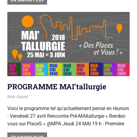
PROGRAMME MAI’tallurgie
3 avril 2018
sarah mpa
Non classé
Voici le programme tel qu’actuellement pensé en réunion
: Vendredi 27 avril Rencontre Pré-MAItallurgie « Rendez-
vous sur PlaceS » @MPA Jeudi 24 MAI 19 h : Première