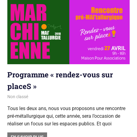
Programme « rendez-vous sur
placeS »
3 avril 2018
sarah mpa
Non classé
Tous les deux ans, nous vous proposons une rencontre
pré-métallurgique qui, cette année, sera l’occasion de
réaliser un focus sur les espaces publics. Et quoi
EN SAVOIR PLUS