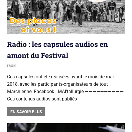
Radio : les capsules audios en
amont du Festival
25 avril 2018
La team du Gsara
radio
Ces capsules ont été réalisées avant le mois de mai
2018, avec les participants-organisateurs de tout
Marchienne. Facebook : MAI’tallurgie ——————————-
Ces contenus audios sont publiés
EN SAVOIR PLUS