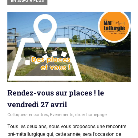
EN SAVOIR PLUS
Rendez-vous sur places ! le
vendredi 27 avril
29 mars 2018
La team du Gsara
Colloques-rencontres
,
Evénements
,
slider homepage
Tous les deux ans, nous vous proposons une rencontre
pré-métallurgique qui, cette année, sera l’occasion de