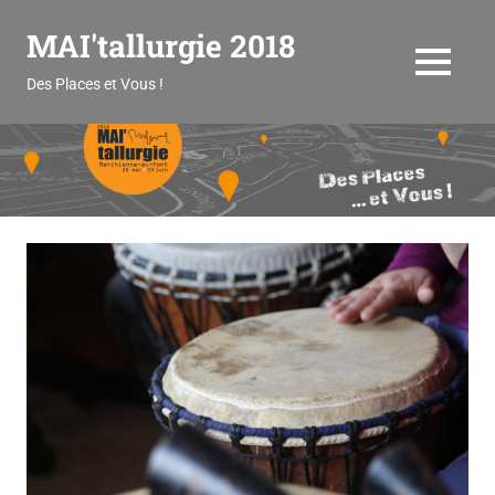
Skip
MAI'tallurgie 2018
to
content
MENU
Des Places et Vous !