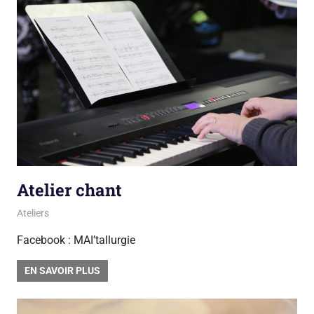
Atelier chant
13 avril 2018
sarah mpa
Ateliers
Facebook : MAI’tallurgie
EN SAVOIR PLUS