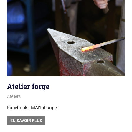
Atelier forge
13 avril 2018
sarah mpa
Ateliers
Facebook : MAI’tallurgie
EN SAVOIR PLUS