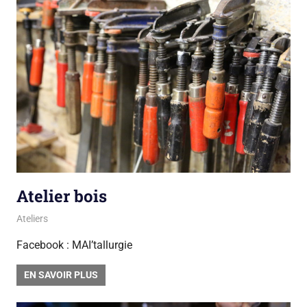
Atelier bois
13 avril 2018
sarah mpa
Ateliers
Facebook : MAI’tallurgie
EN SAVOIR PLUS