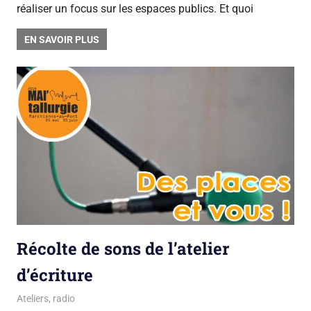
réaliser un focus sur les espaces publics. Et quoi
EN SAVOIR PLUS
Récolte de sons de l’atelier
d’écriture
16 mars 2018
La team du Gsara
Ateliers
,
radio