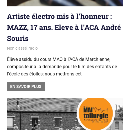
Artiste électro mis à l’honneur :
MAZZ, 17 ans. Eleve à l’ACA André
Souris
2 mai 2018
La team du Gsara
Non classé
,
radio
Élève assidu du cours MAO à l’ACA de Marchienne,
compositeur à la demande pour le film des enfants de
l’école des étoiles; nous mettrons cet
EN SAVOIR PLUS