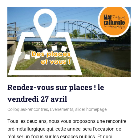
Rendez-vous sur places ! le
vendredi 27 avril
29 mars 2018
La team du Gsara
Colloques-rencontres
,
Evénements
,
slider homepage
Tous les deux ans, nous vous proposons une rencontre
pré-métallurgique qui, cette année, sera l’occasion de
réaliser un focus sur les espaces publics. Et quoi