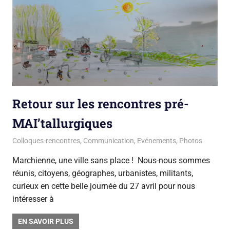
Retour sur les rencontres pré-
MAI’tallurgiques
26 juin 2018
La team du Gsara
Colloques-rencontres
,
Communication
,
Evénements
,
Photos
Marchienne, une ville sans place ! Nous-nous sommes
réunis, citoyens, géographes, urbanistes, militants,
curieux en cette belle journée du 27 avril pour nous
intéresser à
EN SAVOIR PLUS