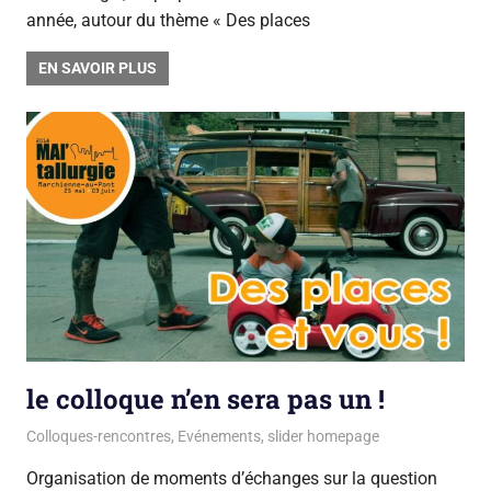
année, autour du thème « Des places
EN SAVOIR PLUS
le colloque n’en sera pas un !
2 février 2018
La team du Gsara
Colloques-rencontres
,
Evénements
,
slider homepage
Organisation de moments d’échanges sur la question