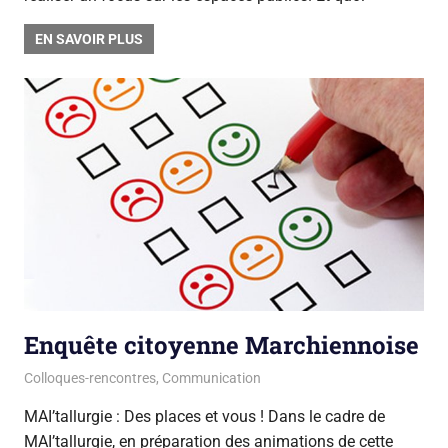
EN SAVOIR PLUS
Enquête citoyenne Marchiennoise
12 février 2018
La team du Gsara
Colloques-rencontres
,
Communication
MAI’tallurgie : Des places et vous ! Dans le cadre de
MAI’tallurgie, en préparation des animations de cette