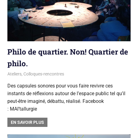
Philo de quartier. Non! Quartier de
philo.
26 juin 2018
La team du Gsara
Ateliers
,
Colloques-rencontres
Des capsules sonores pour vous faire revivre ces
instants de réflexions autour de l’espace public tel qu’il
peut-être imaginé, débattu, réalisé. Facebook
: MAI’tallurgie
EN SAVOIR PLUS